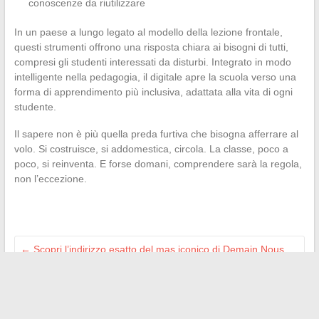
conoscenze da riutilizzare
In un paese a lungo legato al modello della lezione frontale,
questi strumenti offrono una risposta chiara ai bisogni di tutti,
compresi gli studenti interessati da disturbi. Integrato in modo
intelligente nella pedagogia, il digitale apre la scuola verso una
forma di apprendimento più inclusiva, adattata alla vita di ogni
studente.
Il sapere non è più quella preda furtiva che bisogna afferrare al
volo. Si costruisce, si addomestica, circola. La classe, poco a
poco, si reinventa. E forse domani, comprendere sarà la regola,
non l’eccezione.
←
Scopri l’indirizzo esatto del mas iconico di Demain Nous
Appartient
Come avere successo nelle vostre pratiche legali grazie
all’esperienza di uno studio legale
→