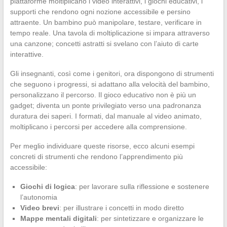
piattaforme moltiplicano i video interattivi, i giochi educativi, i
supporti che rendono ogni nozione accessibile e persino
attraente. Un bambino può manipolare, testare, verificare in
tempo reale. Una tavola di moltiplicazione si impara attraverso
una canzone; concetti astratti si svelano con l’aiuto di carte
interattive.
Gli insegnanti, così come i genitori, ora dispongono di strumenti
che seguono i progressi, si adattano alla velocità del bambino,
personalizzano il percorso. Il gioco educativo non è più un
gadget; diventa un ponte privilegiato verso una padronanza
duratura dei saperi. I formati, dal manuale al video animato,
moltiplicano i percorsi per accedere alla comprensione.
Per meglio individuare queste risorse, ecco alcuni esempi
concreti di strumenti che rendono l’apprendimento più
accessibile:
Giochi di logica
: per lavorare sulla riflessione e sostenere
l’autonomia
Video brevi
: per illustrare i concetti in modo diretto
Mappe mentali digitali
: per sintetizzare e organizzare le