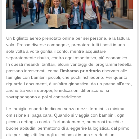
Un biglietto aereo prenotato online per sei persone, e la fattura
vola. Presso diverse compagnie, prenotare tutti i posti in una
sola volta a volte gonfia il conto, mentre acquistare
separatamente risulta, contro ogni aspettativa, più economico.
In questi meandri tariffari, alcuni vantaggi dei programmi fedeltà
passano inosservati, come l’
imbarco prioritario
riservato alle
famiglie con bambini piccoli, che pochi richiedono. Per quanto
riguarda i documenti, è un’altra ginnastica: da un paese all’altro,
anche tra vicini europei, le indicazioni differiscono, si
sovrappongono e poi si contraddicono.
Le famiglie esperte lo dicono senza mezzi termini: la minima
omissione si paga cara. Quando si viaggia con bambini, ogni
piccolo dettaglio conta. Fortunatamente, numerosi trucchi e
buone abitudini permettono di alleggerire la logistica, dal primo
clic per i biglietti fino agli ultimi passi in una strada di un