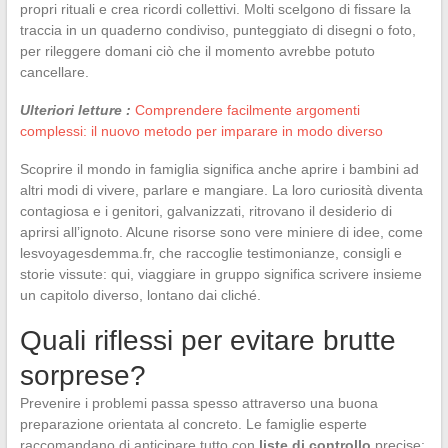
propri rituali e crea ricordi collettivi. Molti scelgono di fissare la
traccia in un quaderno condiviso, punteggiato di disegni o foto,
per rileggere domani ciò che il momento avrebbe potuto
cancellare.
Ulteriori letture :
Comprendere facilmente argomenti
complessi: il nuovo metodo per imparare in modo diverso
Scoprire il mondo in famiglia significa anche aprire i bambini ad
altri modi di vivere, parlare e mangiare. La loro curiosità diventa
contagiosa e i genitori, galvanizzati, ritrovano il desiderio di
aprirsi all’ignoto. Alcune risorse sono vere miniere di idee, come
lesvoyagesdemma.fr, che raccoglie testimonianze, consigli e
storie vissute: qui, viaggiare in gruppo significa scrivere insieme
un capitolo diverso, lontano dai cliché.
Quali riflessi per evitare brutte
sorprese?
Prevenire i problemi passa spesso attraverso una buona
preparazione orientata al concreto. Le famiglie esperte
raccomandano di anticipare tutto con
liste di controllo
precise: