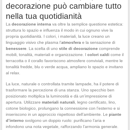
decorazione può cambiare tutto
nella tua quotidianità
La
decorazione interna
va oltre la semplice questione estetica:
struttura lo spazio e influenza il modo in cui ognuno vive la
propria quotidianità. I colori, i materiali, la luce creano un
linguaggio visivo che plasma l’
atmosfera
e la sensazione di
benessere
. La scelta di uno
stile di decorazione
comprende
mobili, tonalità, materiali e organizzazione. I
colori caldi
come il
terracotta o il corallo favoriscono atmosfere conviviali, mentre le
tonalità fredde, blu o verde acqua, ampliano lo spazio e invitano
al relax.
La luce, naturale o controllata tramite lampade, ha il potere di
trasformare la percezione di una stanza. Uno specchio ben
posizionato moltiplica la luminosità e dà un’impressione di
apertura. Utilizzare
materiali naturali
, legno certificato, lino,
cotone biologico, prolungano la connessione con l’esterno e si
inseriscono in un approccio rispettoso dell’ambiente. Le
piante
d’interno
svolgono un doppio ruolo: purificano l’aria e
infondono una nota vegetale, rafforzando l’armonia generale.