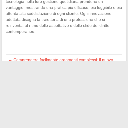
tecnologia nella loro gestione quotidiana prendono un
vantaggio, mostrando una pratica più efficace, più leggibile e più
attenta alla soddisfazione di ogni cliente. Ogni innovazione
adottata disegna la traiettoria di una professione che si
reinventa, al ritmo delle aspettative e delle sfide del diritto
contemporaneo.
←
Comprendere facilmente argomenti complessi: il nuovo
metodo per imparare in modo diverso
Suggerimenti e ispirazioni per viaggiare facilmente in famiglia
in tutto il mondo
→
Search