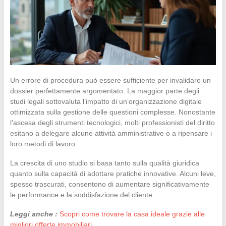
Un errore di procedura può essere sufficiente per invalidare un
dossier perfettamente argomentato. La maggior parte degli
studi legali sottovaluta l’impatto di un’organizzazione digitale
ottimizzata sulla gestione delle questioni complesse. Nonostante
l’ascesa degli strumenti tecnologici, molti professionisti del diritto
esitano a delegare alcune attività amministrative o a ripensare i
loro metodi di lavoro.
La crescita di uno studio si basa tanto sulla qualità giuridica
quanto sulla capacità di adottare pratiche innovative. Alcuni leve,
spesso trascurati, consentono di aumentare significativamente
le performance e la soddisfazione del cliente.
Leggi anche :
Scopri come trovare la casa ideale grazie alle
migliori offerte immobiliari