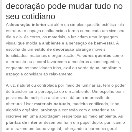
decoração pode mudar tudo no
seu cotidiano
A
decoração interior
vai além da simples questão estética: ela
estrutura o espaço e influencia a forma como cada um vive seu
dia a dia. As cores, os materiais, a luz criam uma linguagem
visual que molda a
ambiente
e a sensação de
bem-estar
. A
escolha de um
estilo de decoração
abrange móveis,
tonalidades, materiais e organização. As
cores quentes
como
o terracota ou o coral favorecem atmosferas aconchegantes,
enquanto as tonalidades frias, azul ou verde água, ampliam o
espaço e convidam ao relaxamento.
A luz, natural ou controlada por meio de luminárias, tem o poder
de transformar a percepção de um ambiente. Um espelho bem
posicionado multiplica a clareza e dá uma impressão de
abertura. Usar
materiais naturais
, madeira certificada, linho,
algodão orgânico, prolonga a conexão com o exterior e se
inscreve em uma abordagem respeitosa ao meio ambiente. As
plantas de interior
desempenham um papel duplo: purificam o
ar e trazem um toque vegetal, reforçando a harmonia geral.