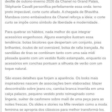
desfile de outono-inverno 2026 da Chanel no Grand Palais,
Stéphanie Cavalli personifica perfeitamente essa onda: terno
preto impecável, corte curto afiado. A chegada de Bhavitha
Mandava como embaixadora da Chanel reforça a ideia: o corte
curto se impõe como símbolo de liberdade e modernidade.
Para quebrar os hábitos, nada melhor do que integrar
acessórios engenhosos. Alguns exemplos ilustram essa
tendência: botas bicolores que despertam um conjunto, joias
brilhantes, óculos de sol oversized, bolsa de rafia trançada. As
sandálias de tiras se combinam tanto com uma saia midi
plissada quanto com um vestido fluido estampado, enquanto os
acessórios em conchas pontuam a silhueta de verão com um
toque natural.
São esses detalhes que forjam a aparência. Os looks mais
inspiradores nascem de associações bem elaboradas: blazer
descontraído sobre jeans cru, camisa branca inserida em uma
calça palazzo, pequeno vestido preto reimaginado como
lingerie, suéter de cashmere sobre maiô de uma peça para as
noites frescas. Os slides e stories na Mlle revelam como a moda
feminina se apropria dos clássicos para melhor transformá-los.