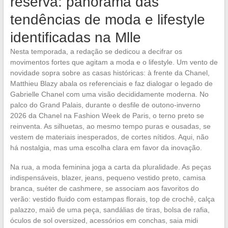
reserva: panorama das
tendências de moda e lifestyle
identificadas na Mlle
Nesta temporada, a redação se dedicou a decifrar os
movimentos fortes que agitam a moda e o lifestyle. Um vento de
novidade sopra sobre as casas históricas: à frente da Chanel,
Matthieu Blazy abala os referenciais e faz dialogar o legado de
Gabrielle Chanel com uma visão decididamente moderna. No
palco do Grand Palais, durante o desfile de outono-inverno
2026 da Chanel na Fashion Week de Paris, o terno preto se
reinventa. As silhuetas, ao mesmo tempo puras e ousadas, se
vestem de materiais inesperados, de cortes nítidos. Aqui, não
há nostalgia, mas uma escolha clara em favor da inovação.
Na rua, a moda feminina joga a carta da pluralidade. As peças
indispensáveis, blazer, jeans, pequeno vestido preto, camisa
branca, suéter de cashmere, se associam aos favoritos do
verão: vestido fluido com estampas florais, top de crochê, calça
palazzo, maiô de uma peça, sandálias de tiras, bolsa de rafia,
óculos de sol oversized, acessórios em conchas, saia midi