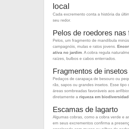
local
Cada excremento conta a história da últim
seu redor.
Pelos de roedores nas 
Pelos, um fragmento de mandíbula minúsc
campagnóis, mulas e ratos jovens.
Encon
ativa no jardim
. A cobra regula natural
raízes, bulbos e cabos enterrados.
Fragmentos de insetos 
Pedaços de carapaça de besouro ou peque
rãs, sapos ou grandes insetos. Esse tipo
áreas sombreadas favoráveis aos anfíbios.
diretamente a
riqueza em biodiversidad
Escamas de lagarto
Algumas cobras, como a cobra verde e am
em seus excrementos confirma a presença