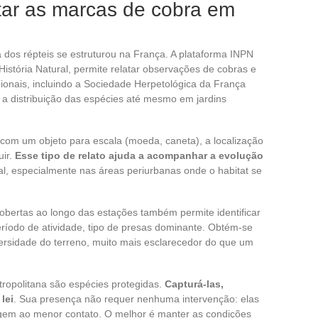
ar as marcas de cobra em
va dos répteis se estruturou na França. A plataforma INPN
istória Natural, permite relatar observações de cobras e
ionais, incluindo a Sociedade Herpetológica da França
 a distribuição das espécies até mesmo em jardins
om um objeto para escala (moeda, caneta), a localização
uir.
Esse tipo de relato ajuda a acompanhar a evolução
al, especialmente nas áreas periurbanas onde o habitat se
obertas ao longo das estações também permite identificar
ríodo de atividade, tipo de presas dominante. Obtém-se
ersidade do terreno, muito mais esclarecedor do que um
ropolitana são espécies protegidas.
Capturá-las,
lei
. Sua presença não requer nenhuma intervenção: elas
gem ao menor contato. O melhor é manter as condições