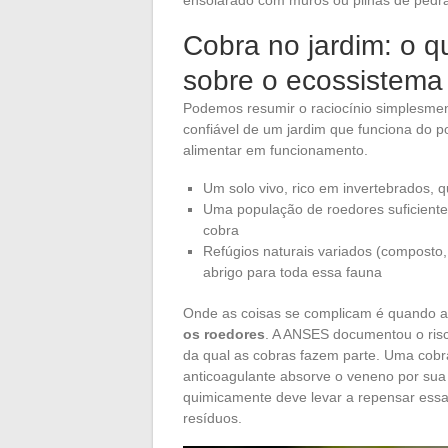
ensolarado com muros ou pilhas de pedr
Cobra no jardim: o q
sobre o ecossistema
Podemos resumir o raciocínio simplesme
confiável de um jardim que funciona do po
alimentar em funcionamento.
Um solo vivo, rico em invertebrados, 
Uma população de roedores suficiente
cobra
Refúgios naturais variados (composto
abrigo para toda essa fauna
Onde as coisas se complicam é quando a
os roedores
. A ANSES documentou o ris
da qual as cobras fazem parte. Uma cob
anticoagulante absorve o veneno por sua
quimicamente deve levar a repensar essa 
resíduos.