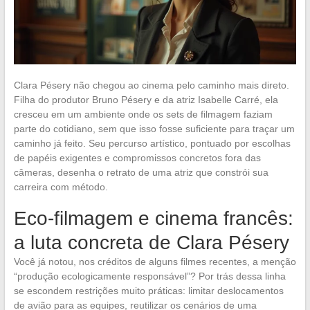
Clara Pésery não chegou ao cinema pelo caminho mais direto.
Filha do produtor Bruno Pésery e da atriz Isabelle Carré, ela
cresceu em um ambiente onde os sets de filmagem faziam
parte do cotidiano, sem que isso fosse suficiente para traçar um
caminho já feito. Seu percurso artístico, pontuado por escolhas
de papéis exigentes e compromissos concretos fora das
câmeras, desenha o retrato de uma atriz que constrói sua
carreira com método.
Eco-filmagem e cinema francês:
a luta concreta de Clara Pésery
Você já notou, nos créditos de alguns filmes recentes, a menção
“produção ecologicamente responsável”? Por trás dessa linha
se escondem restrições muito práticas: limitar deslocamentos
de avião para as equipes, reutilizar os cenários de uma