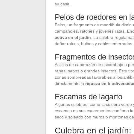
su casa.
Pelos de roedores en l
Pelos, un fragmento de mandíbula diminut
campañoles, ratones y jóvenes ratas.
Enc
activa en el jardín
. La culebra regula n
dañar raíces, bulbos y cables enterrados.
Fragmentos de insectos
Astillas de caparazón de escarabajo o pe
ranas, sapos o grandes insectos. Este ti
zonas sombreadas favorables a los anfibio
directamente la
riqueza en biodiversidad
Escamas de lagarto
Algunas culebras, como la culebra verde y
escamas en sus excrementos confirma la 
seco y soleado con muros o montones de 
Culebra en el jardín: