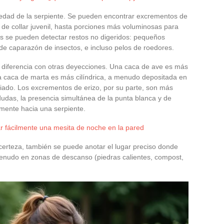
 edad de la serpiente. Se pueden encontrar excrementos de
de collar juvenil, hasta porciones más voluminosas para
ces se pueden detectar restos no digeridos: pequeños
e caparazón de insectos, e incluso pelos de roedores.
 diferencia con otras deyecciones. Una caca de ave es más
na caca de marta es más cilíndrica, a menudo depositada en
ciado. Los excrementos de erizo, por su parte, son más
dudas, la presencia simultánea de la punta blanca y de
temente hacia una serpiente.
ar fácilmente una mesita de noche en la pared
erteza, también se puede anotar el lugar preciso donde
menudo en zonas de descanso (piedras calientes, compost,