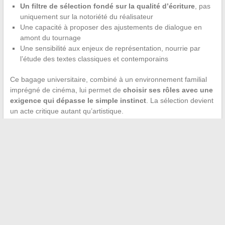
Un filtre de sélection fondé sur la qualité d’écriture
, pas
uniquement sur la notoriété du réalisateur
Une capacité à proposer des ajustements de dialogue en
amont du tournage
Une sensibilité aux enjeux de représentation, nourrie par
l’étude des textes classiques et contemporains
Ce bagage universitaire, combiné à un environnement familial
imprégné de cinéma, lui permet de
choisir ses rôles avec une
exigence qui dépasse le simple instinct
. La sélection devient
un acte critique autant qu’artistique.
Le parcours de Clara Pésery tient moins à une ascension
spectaculaire qu’à une accumulation de décisions cohérentes.
Éco-production, défense de l’intermittence, coproduction
européenne, exigence littéraire sur les scénarios : chaque
engagement prolonge le précédent. La suite de sa carrière
dépendra de sa capacité à maintenir cette ligne dans une
industrie où les pressions commerciales finissent souvent par
lisser les convictions.