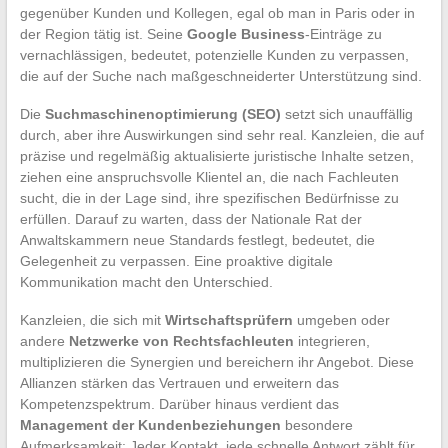
gegenüber Kunden und Kollegen, egal ob man in Paris oder in
der Region tätig ist. Seine
Google Business
-Einträge zu
vernachlässigen, bedeutet, potenzielle Kunden zu verpassen,
die auf der Suche nach maßgeschneiderter Unterstützung sind.
Die
Suchmaschinenoptimierung (SEO)
setzt sich unauffällig
durch, aber ihre Auswirkungen sind sehr real. Kanzleien, die auf
präzise und regelmäßig aktualisierte juristische Inhalte setzen,
ziehen eine anspruchsvolle Klientel an, die nach Fachleuten
sucht, die in der Lage sind, ihre spezifischen Bedürfnisse zu
erfüllen. Darauf zu warten, dass der Nationale Rat der
Anwaltskammern neue Standards festlegt, bedeutet, die
Gelegenheit zu verpassen. Eine proaktive digitale
Kommunikation macht den Unterschied.
Kanzleien, die sich mit
Wirtschaftsprüfern
umgeben oder
andere
Netzwerke von Rechtsfachleuten
integrieren,
multiplizieren die Synergien und bereichern ihr Angebot. Diese
Allianzen stärken das Vertrauen und erweitern das
Kompetenzspektrum. Darüber hinaus verdient das
Management der Kundenbeziehungen
besondere
Aufmerksamkeit: Jeder Kontakt, jede schnelle Antwort zählt für