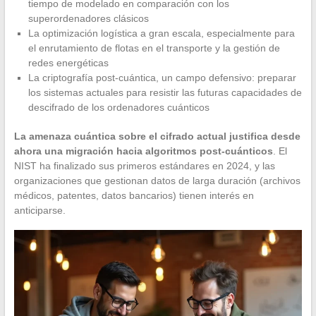
tiempo de modelado en comparación con los
superordenadores clásicos
La optimización logística a gran escala, especialmente para
el enrutamiento de flotas en el transporte y la gestión de
redes energéticas
La criptografía post-cuántica, un campo defensivo: preparar
los sistemas actuales para resistir las futuras capacidades de
descifrado de los ordenadores cuánticos
La amenaza cuántica sobre el cifrado actual justifica desde
ahora una migración hacia algoritmos post-cuánticos
. El
NIST ha finalizado sus primeros estándares en 2024, y las
organizaciones que gestionan datos de larga duración (archivos
médicos, patentes, datos bancarios) tienen interés en
anticiparse.