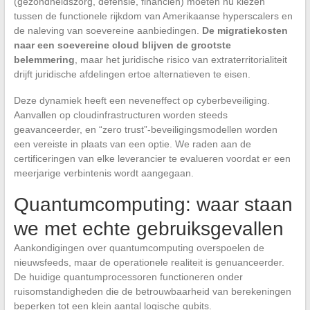
(gezondheidszorg, defensie, financiën) moeten nu kiezen
tussen de functionele rijkdom van Amerikaanse hyperscalers en
de naleving van soevereine aanbiedingen.
De migratiekosten
naar een soevereine cloud blijven de grootste
belemmering
, maar het juridische risico van extraterritorialiteit
drijft juridische afdelingen ertoe alternatieven te eisen.
Deze dynamiek heeft een neveneffect op cyberbeveiliging.
Aanvallen op cloudinfrastructuren worden steeds
geavanceerder, en “zero trust”-beveiligingsmodellen worden
een vereiste in plaats van een optie. We raden aan de
certificeringen van elke leverancier te evalueren voordat er een
meerjarige verbintenis wordt aangegaan.
Quantumcomputing: waar staan
we met echte gebruiksgevallen
Aankondigingen over quantumcomputing overspoelen de
nieuwsfeeds, maar de operationele realiteit is genuanceerder.
De huidige quantumprocessoren functioneren onder
ruisomstandigheden die de betrouwbaarheid van berekeningen
beperken tot een klein aantal logische qubits.