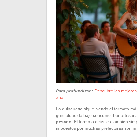
Para profundizar :
Descubre las mejores 
año
La guinguette sigue siendo el formato má
guirnaldas de bajo consumo, bar artesana
pesado
. El formato acústico también simp
impuestos por muchas prefecturas son más