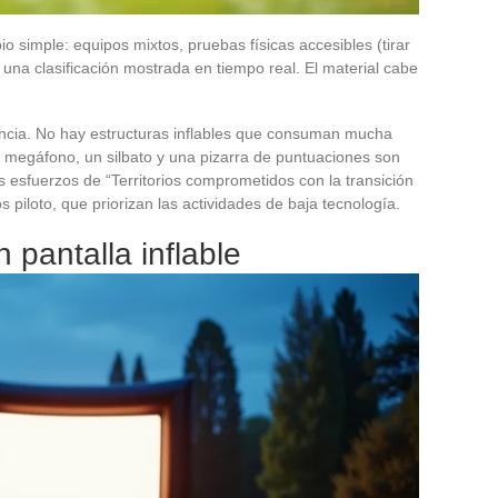
o simple: equipos mixtos, pruebas físicas accesibles (tirar
 una clasificación mostrada en tiempo real. El material cabe
encia. No hay estructuras inflables que consuman mucha
 megáfono, un silbato y una pizarra de puntuaciones son
os esfuerzos de “Territorios comprometidos con la transición
 piloto, que priorizan las actividades de baja tecnología.
n pantalla inflable