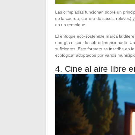
Las olimpiadas funcionan sobre un principi
de la cuerda, carrera de sacos, relevos) y
en un remolque.
El enfoque eco-sostenible marca la difer
energía ni sonido sobredimensionado. Un
suficientes. Este formato se inscribe en l
ecológica” adoptados por varios municipios
4. Cine al aire libre e