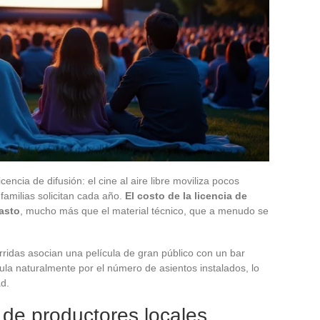
cencia de difusión: el cine al aire libre moviliza pocos
familias solicitan cada año.
El costo de la licencia de
gasto
, mucho más que el material técnico, que a menudo se
idas asocian una película de gran público con un bar
ula naturalmente por el número de asientos instalados, lo
ad.
de productores locales