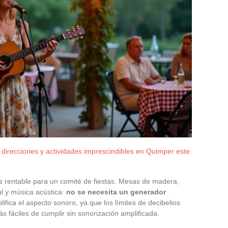
direcciones y actividades imprescindibles en Quimper este
s rentable para un comité de fiestas. Mesas de madera,
l y música acústica:
no se necesita un generador
lifica el aspecto sonoro, ya que los límites de decibelios
 fáciles de cumplir sin sonorización amplificada.