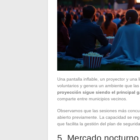
Una pantalla inflable, un proyector y una li
voluntarios y genera un ambiente que las 
proyección sigue siendo el principal 
comparte entre municipios vecinos.
Observamos que las sesiones más concurr
abierto previamente. La capacidad se reg
que facilita la gestión del plan de segurid
5. Mercado nocturno 