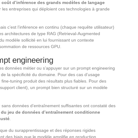
 coût d’inférence des grands modèles de langage
 les entreprises qui déploient ces technologies à grande
s c’est l’inférence en continu (chaque requête utilisateur)
Les architectures de type RAG (Retrieval-Augmented
 du modèle sollicité en lui fournissant un contexte
consommation de ressources GPU.
mpt engineering
des données métier ou s’appuyer sur un prompt engineering
e la spécificité du domaine. Pour des cas d’usage
le fine-tuning produit des résultats plus fiables. Pour des
support client), un prompt bien structuré sur un modèle
er sans données d’entraînement suffisantes ont constaté des
é du jeu de données d’entraînement conditionne
justé
.
oque du surapprentissage et des réponses rigides
nt des biais que le modèle amplifie en production