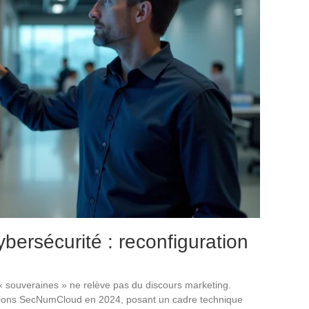
bersécurité : reconfiguration
« souveraines » ne relève pas du discours marketing.
cations SecNumCloud en 2024, posant un cadre technique