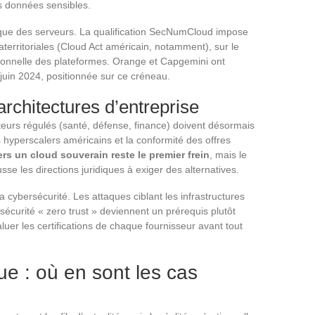
es données sensibles.
ique des serveurs. La qualification SecNumCloud impose
aterritoriales (Cloud Act américain, notamment), sur le
tionnelle des plateformes. Orange et Capgemini ont
juin 2024, positionnée sur ce créneau.
rchitectures d’entreprise
teurs régulés (santé, défense, finance) doivent désormais
es hyperscalers américains et la conformité des offres
rs un cloud souverain reste le premier frein
, mais le
pousse les directions juridiques à exiger des alternatives.
a cybersécurité. Les attaques ciblant les infrastructures
sécurité « zero trust » deviennent un prérequis plutôt
er les certifications de chaque fournisseur avant tout
ue : où en sont les cas