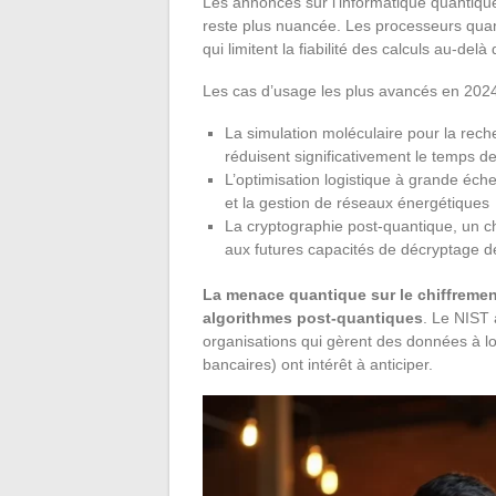
Les annonces sur l’informatique quantique s
reste plus nuancée. Les processeurs quan
qui limitent la fiabilité des calculs au-del
Les cas d’usage les plus avancés en 2024
La simulation moléculaire pour la rec
réduisent significativement le temps d
L’optimisation logistique à grande éche
et la gestion de réseaux énergétiques
La cryptographie post-quantique, un ch
aux futures capacités de décryptage d
La menace quantique sur le chiffrement
algorithmes post-quantiques
. Le NIST 
organisations qui gèrent des données à l
bancaires) ont intérêt à anticiper.