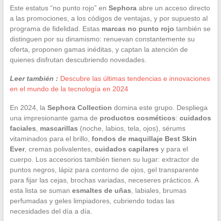
Este estatus “no punto rojo” en
Sephora
abre un acceso directo
a las promociones, a los códigos de ventajas, y por supuesto al
programa de fidelidad. Estas
marcas no punto rojo
también se
distinguen por su dinamismo: renuevan constantemente su
oferta, proponen gamas inéditas, y captan la atención de
quienes disfrutan descubriendo novedades.
Leer también :
Descubre las últimas tendencias e innovaciones
en el mundo de la tecnología en 2024
En 2024, la
Sephora Collection
domina este grupo. Despliega
una impresionante gama de
productos cosméticos
:
cuidados
faciales
,
mascarillas
(noche, labios, tela, ojos), sérums
vitaminados para el brillo,
fondos de maquillaje Best Skin
Ever
, cremas polivalentes,
cuidados capilares
y para el
cuerpo. Los accesorios también tienen su lugar: extractor de
puntos negros, lápiz para contorno de ojos, gel transparente
para fijar las cejas, brochas variadas, neceseres prácticos. A
esta lista se suman
esmaltes de uñas
, labiales, brumas
perfumadas y geles limpiadores, cubriendo todas las
necesidades del día a día.