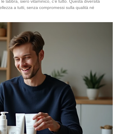
e labbra, siero vitaminico, c’è tutto. Questa diversità
bellezza a tutti, senza compromessi sulla qualità né