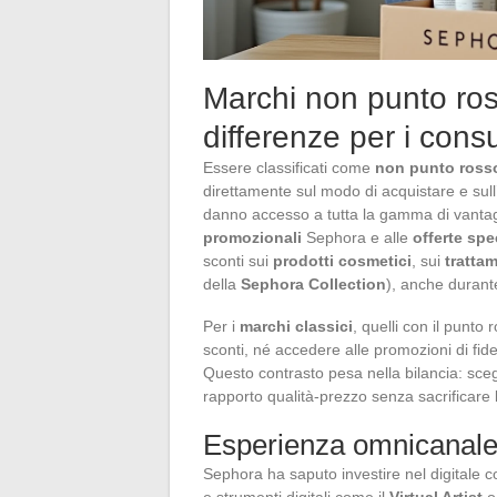
Marchi non punto ross
differenze per i cons
Essere classificati come
non punto ross
direttamente sul modo di acquistare e sull’
danno accesso a tutta la gamma di vantag
promozionali
Sephora e alle
offerte spe
sconti sui
prodotti cosmetici
, sui
trattam
della
Sephora Collection
), anche durante
Per i
marchi classici
, quelli con il punto
sconti, né accedere alle promozioni di fide
Questo contrasto pesa nella bilancia: sce
rapporto qualità-prezzo senza sacrificare l
Esperienza omnicanale 
Sephora ha saputo investire nel digitale c
e strumenti digitali come il
Virtual Artist
o 