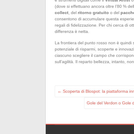
(dove si effettuano ancora oltre l’80 % del
collect
, del
ritorno gratuito
o del
pacche
consentono di accumulare questa esperienz
regali di fidelizzazione. Per chi cerca di ot
differenza è netta.
La frontiera del punto rosso non è quindi 
potenziale di risparmi, scoperte e innovazio
ciascuno scegliere il campo che corrisponde
sull’agilità. Il reparto bellezza, intanto, n
←
Scoperta di Blospot: la piattaforma inn
Gole del Verdon o Gole d