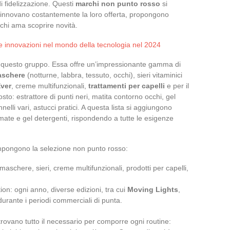
 fidelizzazione. Questi
marchi non punto rosso
si
rinnovano costantemente la loro offerta, propongono
chi ama scoprire novità.
e innovazioni nel mondo della tecnologia nel 2024
questo gruppo. Essa offre un’impressionante gamma di
schere
(notturne, labbra, tessuto, occhi), sieri vitaminici
Ever
, creme multifunzionali,
trattamenti per capelli
e per il
sto: estrattore di punti neri, matita contorno occhi, gel
nelli vari, astucci pratici. A questa lista si aggiungono
umate e gel detergenti, rispondendo a tutte le esigenze
ompongono la selezione non punto rosso:
 maschere, sieri, creme multifunzionali, prodotti per capelli,
on: ogni anno, diverse edizioni, tra cui
Moving Lights
,
 durante i periodi commerciali di punta.
rovano tutto il necessario per comporre ogni routine: