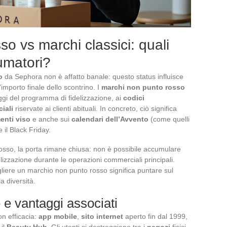
o vs marchi classici: quali
umatori?
o
da Sephora non è affatto banale: questo status influisce
importo finale dello scontrino. I
marchi non punto rosso
gi del programma di fidelizzazione, ai
codici
ciali
riservate ai clienti abituali. In concreto, ciò significa
enti viso
e anche sui
calendari dell’Avvento
(come quelli
 il Black Friday.
 rosso, la porta rimane chiusa: non è possibile accumulare
lizzazione durante le operazioni commerciali principali.
gliere un marchio non punto rosso significa puntare sul
a diversità.
e vantaggi associati
on efficacia:
app mobile
,
sito internet
aperto fin dal 1999,
il
Beauty Hub
. Gli utenti si destreggiano tra i
negozi
fisici