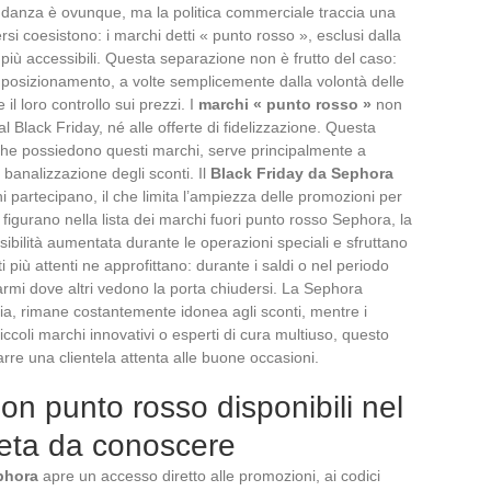
ndanza è ovunque, ma la politica commerciale traccia una
si coesistono: i marchi detti « punto rosso », esclusi dalla
, più accessibili. Questa separazione non è frutto del caso:
di posizionamento, a volte semplicemente dalla volontà delle
 il loro controllo sui prezzi. I
marchi « punto rosso »
non
l Black Friday, né alle offerte di fidelizzazione. Questa
 che possiedono questi marchi, serve principalmente a
 banalizzazione degli sconti. Il
Black Friday da Sephora
i partecipano, il che limita l’ampiezza delle promozioni per
igurano nella lista dei marchi fuori punto rosso Sephora, la
isibilità aumentata durante le operazioni speciali e sfruttano
ti più attenti ne approfittano: durante i saldi o nel periodo
armi dove altri vedono la porta chiudersi. La Sephora
ia, rimane costantemente idonea agli sconti, mentre i
iccoli marchi innovativi o esperti di cura multiuso, questo
arre una clientela attenta alle buone occasioni.
on punto rosso disponibili nel
leta da conoscere
phora
apre un accesso diretto alle promozioni, ai codici