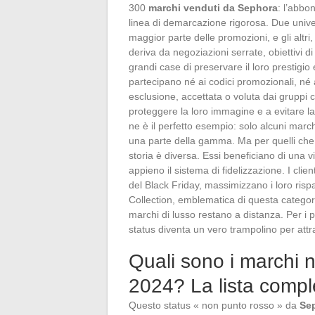
300
marchi venduti da Sephora
: l’abbo
linea di demarcazione rigorosa. Due univer
maggior parte delle promozioni, e gli altri
deriva da negoziazioni serrate, obiettivi 
grandi case di preservare il loro prestigio e
partecipano né ai codici promozionali, né a
esclusione, accettata o voluta dai gruppi
proteggere la loro immagine e a evitare la
ne è il perfetto esempio: solo alcuni march
una parte della gamma. Ma per quelli che f
storia è diversa. Essi beneficiano di una v
appieno il sistema di fidelizzazione. I clien
del Black Friday, massimizzano i loro risp
Collection, emblematica di questa categor
marchi di lusso restano a distanza. Per i p
status diventa un vero trampolino per attr
Quali sono i marchi n
2024? La lista comp
Questo status « non punto rosso » da
Se