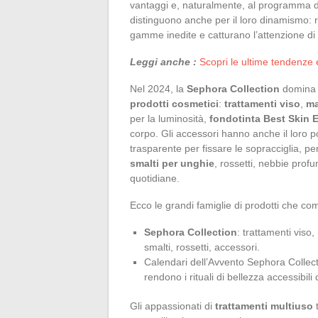
vantaggi e, naturalmente, al programma di
distinguono anche per il loro dinamismo: 
gamme inedite e catturano l’attenzione di 
Leggi anche :
Scopri le ultime tendenze 
Nel 2024, la
Sephora Collection
domina 
prodotti cosmetici
:
trattamenti viso
,
ma
per la luminosità,
fondotinta Best Skin 
corpo. Gli accessori hanno anche il loro po
trasparente per fissare le sopracciglia, pen
smalti per unghie
, rossetti, nebbie prof
quotidiane.
Ecco le grandi famiglie di prodotti che c
Sephora Collection
: trattamenti viso,
smalti, rossetti, accessori.
Calendari dell’Avvento Sephora Collecti
rendono i rituali di bellezza accessibili
Gli appassionati di
trattamenti multiuso
t