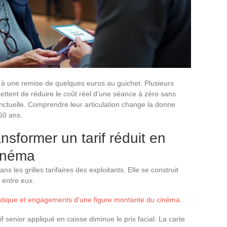
à une remise de quelques euros au guichet. Plusieurs
ttent de réduire le coût réel d’une séance à zéro sans
nctuelle. Comprendre leur articulation change la donne
60 ans.
ansformer un tarif réduit en
cinéma
ns les grilles tarifaires des exploitants. Elle se construit
 entre eux.
tistique et engagements d'une figure montante du cinéma
if senior appliqué en caisse diminue le prix facial. La carte