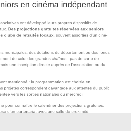
eniors en cinéma indépendant
sociatives ont développé leurs propres dispositifs de
naux.
Des projections gratuites réservées aux seniors
s clubs de retraités locaux
, souvent assorties d’un ciné-
ns municipales, des dotations du département ou des fonds
alement de celui des grandes chaînes : pas de carte de
, mais une inscription directe auprès de l’association ou du
ent mentionné : la programmation est choisie en
ilms projetés correspondent davantage aux attentes du public
ntée vers les sorties nationales du mercredi.
our connaître le calendrier des projections gratuites.
ispose d’un partenariat avec une salle de proximité.
us proche s’il propose des séances subventionnées hors