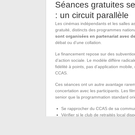
Séances gratuites s
: un circuit parallèle
Les cinémas indépendants et les salles as
gratuité, distincts des programmes natio
sont organisées en partenariat avec de
débat ou d’une collation.
Le financement repose sur des subventio
d’action sociale. Le modèle diffère radic
fidélité à points, pas d’application mobile
CCAS.
Ces séances ont un autre avantage rarem
concertation avec les participants. Les f
senior que la programmation standard orie
Se rapprocher du CCAS de sa commune p
Vérifier si le club de retraités local d
Demander au cinéma indépendant le pl
programmation classique.