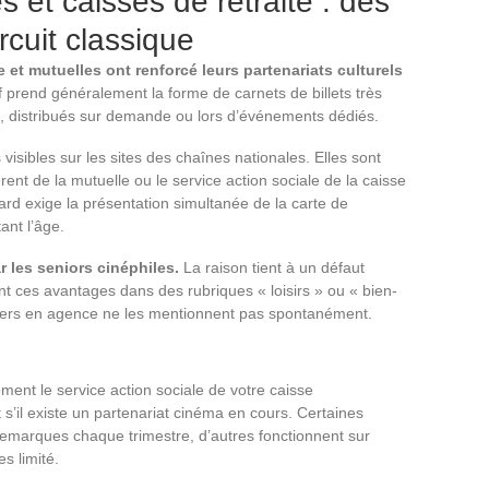
s et caisses de retraite : des
ircuit classique
e et mutuelles ont renforcé leurs partenariats culturels
if prend généralement la forme de carnets de billets très
s, distribués sur demande ou lors d’événements dédiés.
visibles sur les sites des chaînes nationales. Elles sont
nt de la mutuelle ou le service action sociale de la caisse
ndard exige la présentation simultanée de la carte de
ant l’âge.
r les seniors cinéphiles.
La raison tient à un défaut
t ces avantages dans des rubriques « loisirs » ou « bien-
illers en agence ne les mentionnent pas spontanément.
nt le service action sociale de votre caisse
’il existe un partenariat cinéma en cours. Certaines
remarques chaque trimestre, d’autres fonctionnent sur
s limité.