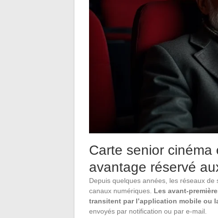
Carte senior cinéma e
avantage réservé aux
Depuis quelques années, les réseaux de s
canaux numériques.
Les avant-premières
transitent par l’application mobile ou l
envoyés par notification ou par e-mail.