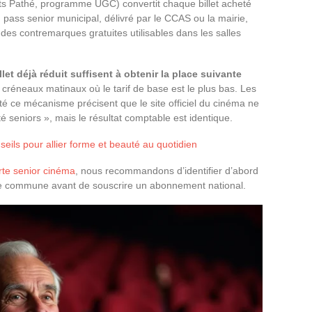
ts Pathé, programme UGC) convertit chaque billet acheté
n pass senior municipal, délivré par le CCAS ou la mairie,
es contremarques gratuites utilisables dans les salles
let déjà réduit suffisent à obtenir la place suivante
s créneaux matinaux où le tarif de base est le plus bas. Les
té ce mécanisme précisent que le site officiel du cinéma ne
 seniors », mais le résultat comptable est identique.
eils pour allier forme et beauté au quotidien
rte senior cinéma
, nous recommandons d’identifier d’abord
otre commune avant de souscrire un abonnement national.