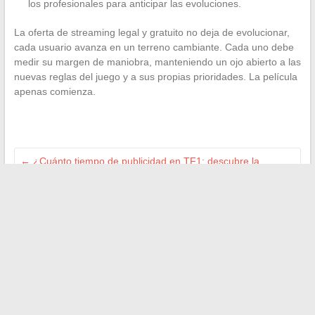
los profesionales para anticipar las evoluciones.
La oferta de streaming legal y gratuito no deja de evolucionar,
cada usuario avanza en un terreno cambiante. Cada uno debe
medir su margen de maniobra, manteniendo un ojo abierto a las
nuevas reglas del juego y a sus propias prioridades. La película
apenas comienza.
←
¿Cuánto tiempo de publicidad en TF1: descubre la
duración real de los cortes?
Guía completa para desbloquear fácilmente tu Super Soco
TC y ganar velocidad
→
Buscar