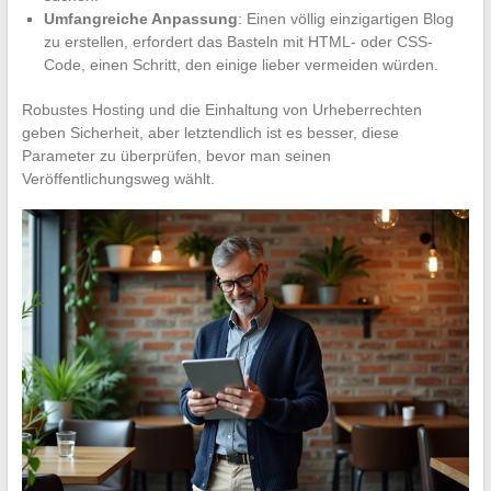
Umfangreiche Anpassung
: Einen völlig einzigartigen Blog
zu erstellen, erfordert das Basteln mit HTML- oder CSS-
Code, einen Schritt, den einige lieber vermeiden würden.
Robustes Hosting und die Einhaltung von Urheberrechten
geben Sicherheit, aber letztendlich ist es besser, diese
Parameter zu überprüfen, bevor man seinen
Veröffentlichungsweg wählt.