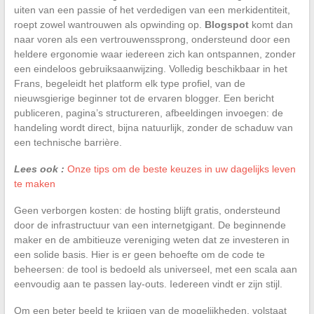
uiten van een passie of het verdedigen van een merkidentiteit,
roept zowel wantrouwen als opwinding op.
Blogspot
komt dan
naar voren als een vertrouwenssprong, ondersteund door een
heldere ergonomie waar iedereen zich kan ontspannen, zonder
een eindeloos gebruiksaanwijzing. Volledig beschikbaar in het
Frans, begeleidt het platform elk type profiel, van de
nieuwsgierige beginner tot de ervaren blogger. Een bericht
publiceren, pagina’s structureren, afbeeldingen invoegen: de
handeling wordt direct, bijna natuurlijk, zonder de schaduw van
een technische barrière.
Lees ook :
Onze tips om de beste keuzes in uw dagelijks leven
te maken
Geen verborgen kosten: de hosting blijft gratis, ondersteund
door de infrastructuur van een internetgigant. De beginnende
maker en de ambitieuze vereniging weten dat ze investeren in
een solide basis. Hier is er geen behoefte om de code te
beheersen: de tool is bedoeld als universeel, met een scala aan
eenvoudig aan te passen lay-outs. Iedereen vindt er zijn stijl.
Om een beter beeld te krijgen van de mogelijkheden, volstaat