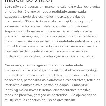
2026 não será apenas um marco no calendário das tecnologias
emergentes: é o ano em que a
realidade aumentada
atravessa a porta dos escritórios, hospitais e salas de
treinamento. Não se trata mais de restringi-la ao jogo ou à
experimentação: ela se instala no cotidiano profissional.
Arquitetos a utilizam para modelar espaços, médicos para
preparar intervenções, formadores para tornar o aprendizado
mais dinâmico. Ao mesmo tempo, a
realidade virtual
se abre a
um público mais amplo: as soluções se tornam acessíveis, os
headsets se democratizam e os universos imersivos se
multiplicam nas vendas, na educação e na criação artística.
Nesse ano, a
tecnologia evolui a uma velocidade
impressionante
. A
inteligência artificial
ultrapassa o estágio
de assistente de voz ou chatbot. Ela agora anima os objetos
conectados, personaliza as plataformas colaborativas, refina as
interfaces e automatiza a gestão de dados. O
machine
learning
molda novos terrenos: cibersegurança preditiva,
medicina preditiva, geração de conteúdos… As aplicações se
multiplicam, os cenários de uso se diversificam.