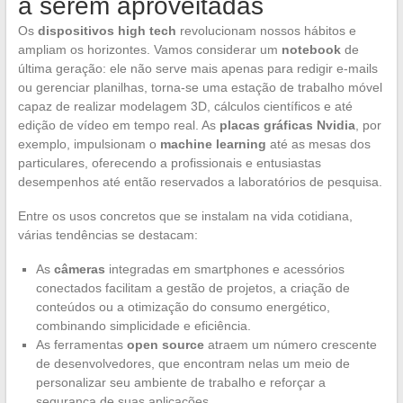
a serem aproveitadas
Os
dispositivos high tech
revolucionam nossos hábitos e
ampliam os horizontes. Vamos considerar um
notebook
de
última geração: ele não serve mais apenas para redigir e-mails
ou gerenciar planilhas, torna-se uma estação de trabalho móvel
capaz de realizar modelagem 3D, cálculos científicos e até
edição de vídeo em tempo real. As
placas gráficas Nvidia
, por
exemplo, impulsionam o
machine learning
até as mesas dos
particulares, oferecendo a profissionais e entusiastas
desempenhos até então reservados a laboratórios de pesquisa.
Entre os usos concretos que se instalam na vida cotidiana,
várias tendências se destacam:
As
câmeras
integradas em smartphones e acessórios
conectados facilitam a gestão de projetos, a criação de
conteúdos ou a otimização do consumo energético,
combinando simplicidade e eficiência.
As ferramentas
open source
atraem um número crescente
de desenvolvedores, que encontram nelas um meio de
personalizar seu ambiente de trabalho e reforçar a
segurança de suas aplicações.