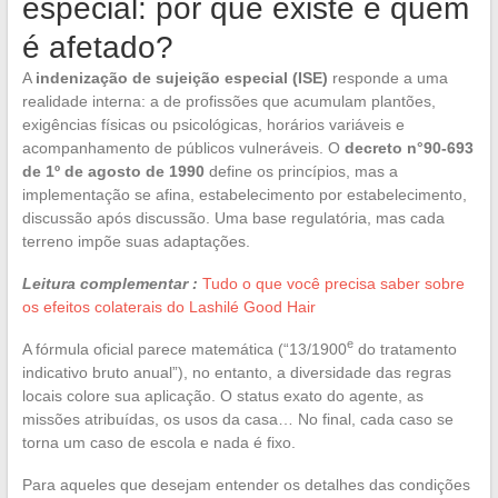
especial: por que existe e quem
é afetado?
A
indenização de sujeição especial (ISE)
responde a uma
realidade interna: a de profissões que acumulam plantões,
exigências físicas ou psicológicas, horários variáveis e
acompanhamento de públicos vulneráveis. O
decreto n°90-693
de 1º de agosto de 1990
define os princípios, mas a
implementação se afina, estabelecimento por estabelecimento,
discussão após discussão. Uma base regulatória, mas cada
terreno impõe suas adaptações.
Leitura complementar :
Tudo o que você precisa saber sobre
os efeitos colaterais do Lashilé Good Hair
e
A fórmula oficial parece matemática (“13/1900
do tratamento
indicativo bruto anual”), no entanto, a diversidade das regras
locais colore sua aplicação. O status exato do agente, as
missões atribuídas, os usos da casa… No final, cada caso se
torna um caso de escola e nada é fixo.
Para aqueles que desejam entender os detalhes das condições