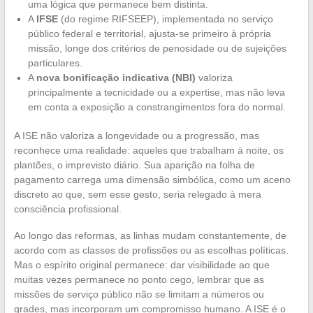
uma lógica que permanece bem distinta.
A
IFSE
(do regime RIFSEEP), implementada no serviço
público federal e territorial, ajusta-se primeiro à própria
missão, longe dos critérios de penosidade ou de sujeições
particulares.
A
nova bonificação indicativa (NBI)
valoriza
principalmente a tecnicidade ou a expertise, mas não leva
em conta a exposição a constrangimentos fora do normal.
A ISE não valoriza a longevidade ou a progressão, mas
reconhece uma realidade: aqueles que trabalham à noite, os
plantões, o imprevisto diário. Sua aparição na folha de
pagamento carrega uma dimensão simbólica, como um aceno
discreto ao que, sem esse gesto, seria relegado à mera
consciência profissional.
Ao longo das reformas, as linhas mudam constantemente, de
acordo com as classes de profissões ou as escolhas políticas.
Mas o espírito original permanece: dar visibilidade ao que
muitas vezes permanece no ponto cego, lembrar que as
missões de serviço público não se limitam a números ou
grades, mas incorporam um compromisso humano. A ISE é o