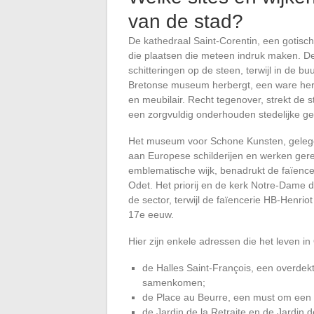
van de stad?
De kathedraal Saint-Corentin, een gotische
die plaatsen die meteen indruk maken. D
schitteringen op de steen, terwijl in de 
Bretonse museum herbergt, een ware herin
en meubilair. Recht tegenover, strekt de 
een zorgvuldig onderhouden stedelijke ge
Het museum voor Schone Kunsten, gelegen
aan Europese schilderijen en werken ger
emblematische wijk, benadrukt de faïence
Odet. Het priorij en de kerk Notre-Dame
de sector, terwijl de faïencerie HB-Henrio
17e eeuw.
Hier zijn enkele adressen die het leven 
de Halles Saint-François, een overdek
samenkomen;
de Place au Beurre, een must om een 
de Jardin de la Retraite en de Jardin d