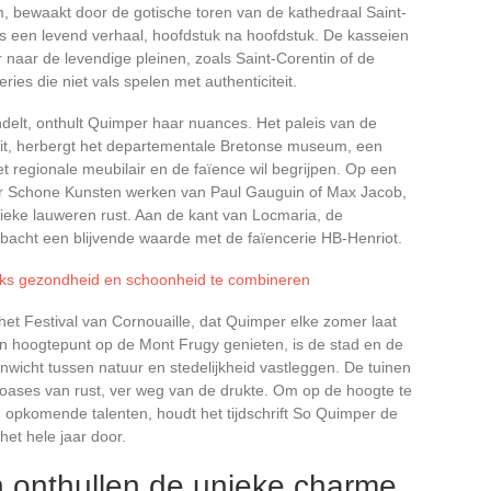
m, bewaakt door de gotische toren van de kathedraal Saint-
als een levend verhaal, hoofdstuk na hoofdstuk. De kasseien
naar de levendige pleinen, zoals Saint-Corentin of de
ies die niet vals spelen met authenticiteit.
ndelt, onthult Quimper haar nuances. Het paleis van de
zit, herbergt het departementale Bretonse museum, een
t regionale meubilair en de faïence wil begrijpen. Op een
r Schone Kunsten werken van Paul Gauguin of Max Jacob,
stieke lauweren rust. Aan de kant van Locmaria, de
mbacht een blijvende waarde met de faïencerie HB-Henriot.
ijks gezondheid en schoonheid te combineren
n het Festival van Cornouaille, dat Quimper elke zomer laat
en hoogtepunt op de Mont Frugy genieten, is de stad en de
nwicht tussen natuur en stedelijkheid vastleggen. De tuinen
 oases van rust, ver weg van de drukte. Om op de hoogte te
 en opkomende talenten, houdt het tijdschrift So Quimper de
het hele jaar door.
n onthullen de unieke charme