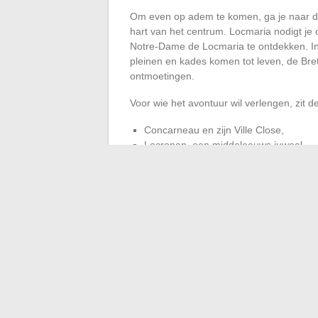
Om even op adem te komen, ga je naar de 
hart van het centrum. Locmaria nodigt je
Notre-Dame de Locmaria te ontdekken. In 
pleinen en kades komen tot leven, de Bret
ontmoetingen.
Voor wie het avontuur wil verlengen, zit
Concarneau en zijn Ville Close,
Locronan, een middeleeuws juweel,
de Pointe du Raz,
Douarnenez en zijn havenmuseum,
de wilde stranden van Zuid-Finistère.
De energie van Quimper beperkt zich niet 
buiten te gaan, terug te komen, en te ver
te onthullen aan degenen die de tijd nem