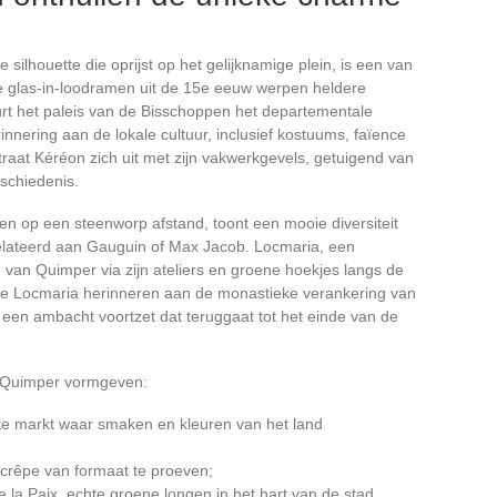
 silhouette die oprijst op het gelijknamige plein, is een van
e glas-in-loodramen uit de 15e eeuw werpen heldere
buurt het paleis van de Bisschoppen het departementale
nering aan de lokale cultuur, inclusief kostuums, faïence
straat Kéréon zich uit met zijn vakwerkgevels, getuigend van
schiedenis.
 op een steenworp afstand, toont een mooie diversiteit
elateerd aan Gauguin of Max Jacob. Locmaria, een
 van Quimper via zijn ateliers en groene hoekjes langs de
 de Locmaria herinneren aan de monastieke verankering van
t een ambacht voortzet dat teruggaat tot het einde van de
in Quimper vormgeven:
te markt waar smaken en kleuren van het land
crêpe van formaat te proeven;
e la Paix, echte groene longen in het hart van de stad.