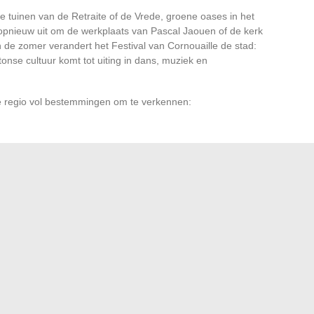
tuinen van de Retraite of de Vrede, groene oases in het
 opnieuw uit om de werkplaats van Pascal Jaouen of de kerk
de zomer verandert het Festival van Cornouaille de stad:
onse cultuur komt tot uiting in dans, muziek en
 de regio vol bestemmingen om te verkennen:
tot haar muren: ze verspreidt zich, nodigt uit om naar
bazen. Dit jaar wacht de stad op één ding: haar geheimen
en om haar anders te bekijken.