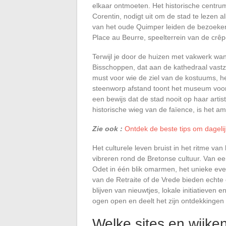
elkaar ontmoeten. Het historische centru
Corentin, nodigt uit om de stad te lezen 
van het oude Quimper leiden de bezoeker 
Place au Beurre, speelterrein van de crêper
Terwijl je door de huizen met vakwerk wa
Bisschoppen, dat aan de kathedraal vast
must voor wie de ziel van de kostuums, he
steenworp afstand toont het museum voo
een bewijs dat de stad nooit op haar arti
historische wieg van de faïence, is het a
Zie ook :
Ontdek de beste tips om dagel
Het culturele leven bruist in het ritme va
vibreren rond de Bretonse cultuur. Van e
Odet in één blik omarmen, het unieke eve
van de Retraite of de Vrede bieden echte
blijven van nieuwtjes, lokale initiatieven
ogen open en deelt het zijn ontdekkingen 
Welke sites en wijke