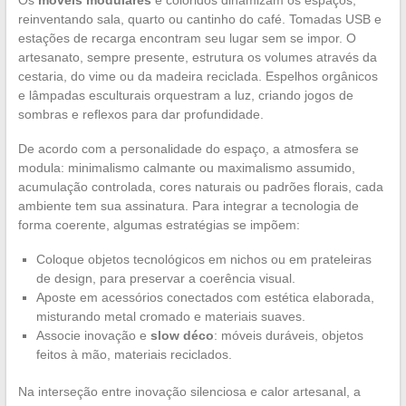
Os
móveis modulares
e coloridos dinamizam os espaços,
reinventando sala, quarto ou cantinho do café. Tomadas USB e
estações de recarga encontram seu lugar sem se impor. O
artesanato, sempre presente, estrutura os volumes através da
cestaria, do vime ou da madeira reciclada. Espelhos orgânicos
e lâmpadas esculturais orquestram a luz, criando jogos de
sombras e reflexos para dar profundidade.
De acordo com a personalidade do espaço, a atmosfera se
modula: minimalismo calmante ou maximalismo assumido,
acumulação controlada, cores naturais ou padrões florais, cada
ambiente tem sua assinatura. Para integrar a tecnologia de
forma coerente, algumas estratégias se impõem:
Coloque objetos tecnológicos em nichos ou em prateleiras
de design, para preservar a coerência visual.
Aposte em acessórios conectados com estética elaborada,
misturando metal cromado e materiais suaves.
Associe inovação e
slow déco
: móveis duráveis, objetos
feitos à mão, materiais reciclados.
Na interseção entre inovação silenciosa e calor artesanal, a