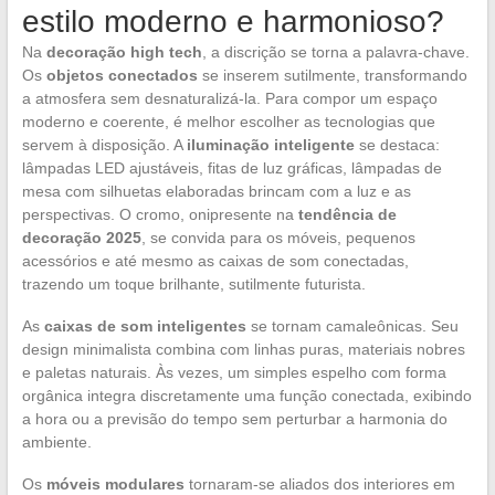
estilo moderno e harmonioso?
Na
decoração high tech
, a discrição se torna a palavra-chave.
Os
objetos conectados
se inserem sutilmente, transformando
a atmosfera sem desnaturalizá-la. Para compor um espaço
moderno e coerente, é melhor escolher as tecnologias que
servem à disposição. A
iluminação inteligente
se destaca:
lâmpadas LED ajustáveis, fitas de luz gráficas, lâmpadas de
mesa com silhuetas elaboradas brincam com a luz e as
perspectivas. O cromo, onipresente na
tendência de
decoração 2025
, se convida para os móveis, pequenos
acessórios e até mesmo as caixas de som conectadas,
trazendo um toque brilhante, sutilmente futurista.
As
caixas de som inteligentes
se tornam camaleônicas. Seu
design minimalista combina com linhas puras, materiais nobres
e paletas naturais. Às vezes, um simples espelho com forma
orgânica integra discretamente uma função conectada, exibindo
a hora ou a previsão do tempo sem perturbar a harmonia do
ambiente.
Os
móveis modulares
tornaram-se aliados dos interiores em