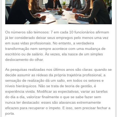
Os números são teimosos: 7 em cada 10 funcionários afirmam
já ter considerado deixar seus empregos pelo menos uma vez
em suas vidas profissionais. No entanto, a verdadeira
transformação nem sempre acontece com uma mudança de
escritório ou de salário. Às vezes, ela nasce de um simples
deslocamento do olhar.
As pesquisas realizadas nos últimos anos são claras: quando se
decide assumir as rédeas da própria trajetória profissional, a
sensação de realização dá um salto, em todos os setores e
níveis hierárquicos. Não se trata de teoria de gestão, é
experiência vivida. Modificar as expectativas, variar as tarefas
do dia a dia, valorizar finalmente o que se sabe fazer sem
nunca ter destacado: esses são alavancas extremamente
eficazes para recuperar o ímpeto. E isso, sem precisar fechar a
porta.