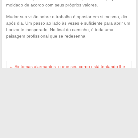
moldado de acordo com seus próprios valores.
Mudar sua visão sobre o trabalho é apostar em si mesmo, dia
após dia. Um passo ao lado às vezes é suficiente para abrir um
horizonte inesperado. No final do caminho, é toda uma
paisagem profissional que se redesenha.
←
Sintomas alarmantes: o que seu corpo está tentando lhe
dizer
Língua inglesa: essas sutilezas gramaticais que pegam até
os nativos
→
Search