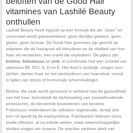
beloften van de Good Hair
vitamines van Lashilé Beauty
onthullen
Lashilé Beauty heeft ingezet op een formule die als “clean” en
universeel wordt gepresenteerd: geen dierlijke gelatine, geen
gluten, geen lactose. De Good Hair gummies zijn gericht op
iedereen die de haargroei wil stimuleren en de vitaliteit van hun
haar wil versterken, een markt die explodeert. De pijlers zijn
biotine
,
foliumzuur
en
zink
, in combinatie met een cocktail van
vitamines B6, B12, A, D en E. Het doel is duidelijk: zorgen voor
dichter, sterker haar en het verminderen van haaruitval, vooral
in tijden van stress of hormonale schommelingen.
Biotine, die vaak wordt genoemd in verband met de gezondheid
van het haar, beïnvloedt de stofwisseling van zwavelhoudende
aminozuren, de beroemde bouwstenen van keratine.
Foliumzuur ondersteunt de cellulaire regeneratie, terwijl zink
een rol speelt bij de eiwitsynthese. Fabrikanten beloven soms
snelle effecten, al na enkele weken, maar wetenschappelijke
studies vragen om nuance. De reacties variëren sterk van