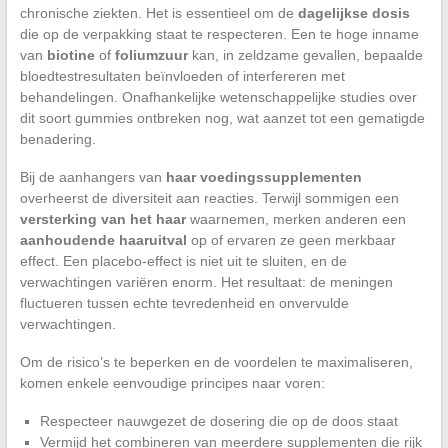
chronische ziekten. Het is essentieel om de
dagelijkse dosis
die op de verpakking staat te respecteren. Een te hoge inname
van
biotine
of
foliumzuur
kan, in zeldzame gevallen, bepaalde
bloedtestresultaten beïnvloeden of interfereren met
behandelingen. Onafhankelijke wetenschappelijke studies over
dit soort gummies ontbreken nog, wat aanzet tot een gematigde
benadering.
Bij de aanhangers van
haar voedingssupplementen
overheerst de diversiteit aan reacties. Terwijl sommigen een
versterking van het haar
waarnemen, merken anderen een
aanhoudende haaruitval
op of ervaren ze geen merkbaar
effect. Een placebo-effect is niet uit te sluiten, en de
verwachtingen variëren enorm. Het resultaat: de meningen
fluctueren tussen echte tevredenheid en onvervulde
verwachtingen.
Om de risico’s te beperken en de voordelen te maximaliseren,
komen enkele eenvoudige principes naar voren:
Respecteer nauwgezet de dosering die op de doos staat
Vermijd het combineren van meerdere supplementen die rijk