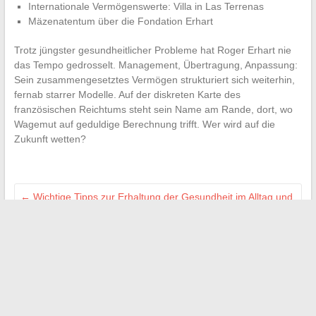
Internationale Vermögenswerte: Villa in Las Terrenas
Mäzenatentum über die Fondation Erhart
Trotz jüngster gesundheitlicher Probleme hat Roger Erhart nie
das Tempo gedrosselt. Management, Übertragung, Anpassung:
Sein zusammengesetztes Vermögen strukturiert sich weiterhin,
fernab starrer Modelle. Auf der diskreten Karte des
französischen Reichtums steht sein Name am Rande, dort, wo
Wagemut auf geduldige Berechnung trifft. Wer wird auf die
Zukunft wetten?
←
Wichtige Tipps zur Erhaltung der Gesundheit im Alltag und
zur Verbesserung des Wohlbefindens
Entdecken Sie die besten Adressen und unentbehrlichen
Aktivitäten in Quimper in diesem Jahr
→
Suchen