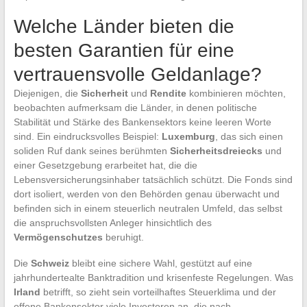
Welche Länder bieten die
besten Garantien für eine
vertrauensvolle Geldanlage?
Diejenigen, die
Sicherheit
und
Rendite
kombinieren möchten,
beobachten aufmerksam die Länder, in denen politische
Stabilität und Stärke des Bankensektors keine leeren Worte
sind. Ein eindrucksvolles Beispiel:
Luxemburg
, das sich einen
soliden Ruf dank seines berühmten
Sicherheitsdreiecks
und
einer Gesetzgebung erarbeitet hat, die die
Lebensversicherungsinhaber tatsächlich schützt. Die Fonds sind
dort isoliert, werden von den Behörden genau überwacht und
befinden sich in einem steuerlich neutralen Umfeld, das selbst
die anspruchsvollsten Anleger hinsichtlich des
Vermögenschutzes
beruhigt.
Die
Schweiz
bleibt eine sichere Wahl, gestützt auf eine
jahrhundertealte Banktradition und krisenfeste Regelungen. Was
Irland
betrifft, so zieht sein vorteilhaftes Steuerklima und der
offene Bankensektor viele Investoren an, die nach